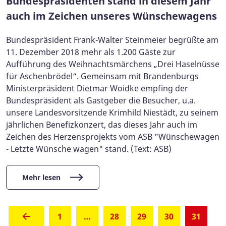
Bundespräsidenten stand in diesem Jahr
auch im Zeichen unseres Wünschewagens
Bundespräsident Frank-Walter Steinmeier begrüßte am
11. Dezember 2018 mehr als 1.200 Gäste zur
Aufführung des Weihnachtsmärchens „Drei Haselnüsse
für Aschenbrödel“. Gemeinsam mit Brandenburgs
Ministerpräsident Dietmar Woidke empfing der
Bundespräsident als Gastgeber die Besucher, u.a.
unsere Landesvorsitzende Krimhild Niestädt, zu seinem
jährlichen Benefizkonzert, das dieses Jahr auch im
Zeichen des Herzensprojekts vom ASB "Wünschewagen
- Letzte Wünsche wagen" stand. (Text: ASB)
Mehr lesen
(aktue
1
…
28
29
30
31