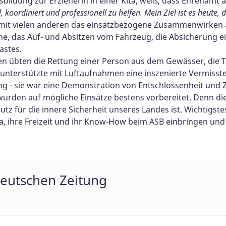
bildung zur Erzieherin in einer Kita, weiß, dass Ehrenamt
 koordiniert und professionell zu helfen. Mein Ziel ist es heute, 
t vielen anderen das einsatzbezogene Zusammenwirken an
e, das Auf- und Absitzen vom Fahrzeug, die Absicherung e
astes.
nnen übten die Rettung einer Person aus dem Gewässer, di
unterstützte mit Luftaufnahmen eine inszenierte Vermiss
ing - sie war eine Demonstration von Entschlossenheit un
wurden auf mögliche Einsätze bestens vorbereitet. Denn di
tz für die innere Sicherheit unseres Landes ist. Wichtigst
ra, ihre Freizeit und ihr Know-How beim ASB einbringen un
deutschen Zeitung