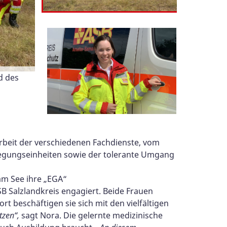
die
d des
m
e mit
:
ne
ichen
, die
beit der verschiedenen Fachdienste, vom
legungseinheiten sowie der tolerante Umgang
 am See ihre „EGA“
SB Salzlandkreis engagiert. Beide Frauen
 beschäftigen sie sich mit den vielfältigen
tzen“,
sagt Nora. Die gelernte medizinische