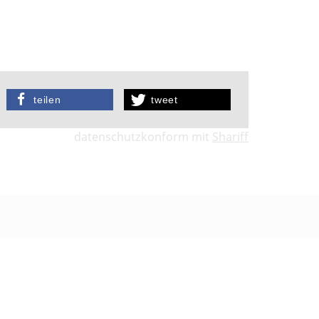
teilen
tweet
datenschutzkonform mit
Shariff