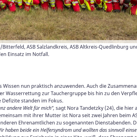
r:innen übten die Rettung einer Person aus dem Gewässer, 
Für andere Verkehrsteilnehmer sind Fahrzeuge in einer
/Bitterfeld, ASB Salzlandkreis, ASB Altkreis-Quedlinburg un
eräten, Lichtmastbau, Stromaggregat und allgemeines zu
e Einsätze unter Wasser und das Drohnenteam unterstützt
ttungshundestaffel des ASB Salzlandkreis. Die große Frage
in diesem Jahr mehr als nur Training - sie war eine
alt-Heute" für den gelungenen TV-Beitrag zum
 letzte Fahrzeug einer Kolonne wird durch eine grüne Fah
(mitte) im Gespräch mit dem Landesvorsitzenden Matthias
hafft! Nun werden die EGA-Zertifikate von den Verantwortl
n Einsatz im Notfall.
ensuche.
d Zusammengehörigkeit!
n tolles Team sind. Auch das Team vom Versorgungszug.
-Anhalt.
 oder “Kolonne voraus” gekennzeichnet.
as Henke.
! Gleicher Ort! Gleiche Stelle!
 eine ganz andere Welt für mich“, sagt Nora Tandetzky (24)
dausbildung) absolviert.
nes Wissen nun praktisch anzuwenden. Auch die Zusammenar
er Wasserrettung zur Tauchergruppe bis hin zu den Verpf
 Defizite standen im Fokus.
anz andere Welt für mich“,
sagt Nora Tandetzky (24), die hier
meinsam mit ihrer Mutter ist Nora seit zwei Jahren beim A
anderen Ehrenamtlichen zu sogenannten Dienstabenden. Dort
ir haben beide ein Helfersyndrom und wollten das sinnvoll einse