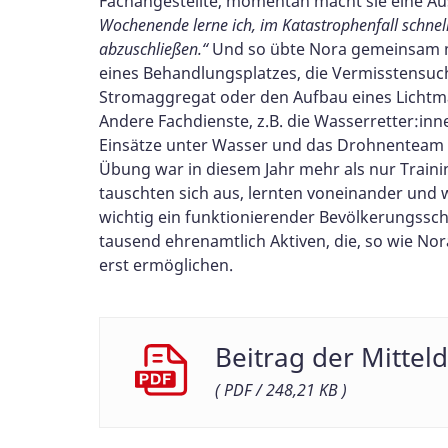
Fachangestellte, momentan macht sie eine Aus
Wochenende lerne ich, im Katastrophenfall schnell,
abzuschließen.“
Und so übte Nora gemeinsam mi
eines Behandlungsplatzes, die Vermisstensuch
Stromaggregat oder den Aufbau eines Lichtm
Andere Fachdienste, z.B. die Wasserretter:i
Einsätze unter Wasser und das Drohnenteam 
Übung war in diesem Jahr mehr als nur Train
tauschten sich aus, lernten voneinander und 
wichtig ein funktionierender Bevölkerungsschu
tausend ehrenamtlich Aktiven, die, so wie No
erst ermöglichen.
Beitrag der Mittel
( PDF / 248,21 KB )