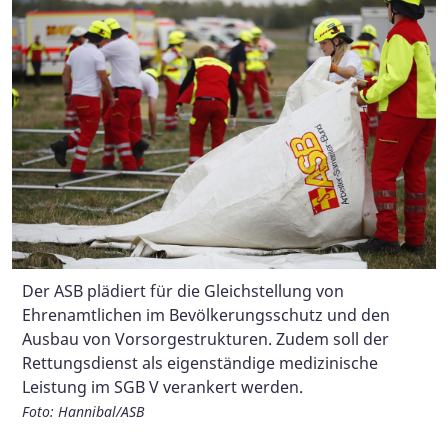
Der ASB plädiert für die Gleichstellung von
Gefordert wird die Einführung einer echten,
Um dem Fachkräftemangel entgegenzuwirken,
Ehrenamtlichen im Bevölkerungsschutz und den
einkommensabhängigen Kindergrundsicherung sowie
plädiert der ASB für die Vereinfachung der Anwerbung
Ausbau von Vorsorgestrukturen. Zudem soll der
die Aufnahme der Kinderrechte ins Grundgesetz.
ausländischer Arbeitskräfte durch eine gelebte
Rettungsdienst als eigenständige medizinische
Willkommenskultur und den Abbau bürokratischer
Foto: Hannibal/ASB
Leistung im SGB V verankert werden.
Hürden. Zudem sollen Tariflöhne gefördert und eine
Tariftreuepflicht bei öffentlichen Ausschreibungen
Foto: Hannibal/ASB
eingeführt werden.