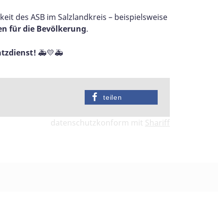
eit des ASB im Salzlandkreis – beispielsweise
n für die Bevölkerung
.
tzdienst!
🚑💛🚑
teilen
datenschutzkonform mit
Shariff