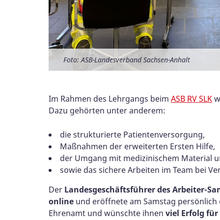
Foto: ASB-Landesverband Sachsen-Anhalt
Foto: ASB RV SLK
Foto: ASB RV SLK
Foto: ASB RV SLK
Foto: ASB-Landesverband Sachsen-Anhalt
Foto: ASB-Landesverband Sachsen-Anhalt
Foto: ASB-Landesverband Sachsen-Anhalt
Foto: ASB-Landesverband Sachsen-Anhalt
Foto: ASB-Landesverband Sachsen-Anhalt
Foto: ASB-Landesverband Sachsen-Anhalt
Foto: ASB-Landesverband Sachsen-Anhalt
Im Rahmen des Lehrgangs beim
ASB RV SLK
wu
Dazu gehörten unter anderem:
die strukturierte Patientenversorgung,
Maßnahmen der erweiterten Ersten Hilfe,
der Umgang mit medizinischem Material u
sowie das sichere Arbeiten im Team bei Ve
Der
Landesgeschäftsführer des Arbeiter-S
online
und eröffnete am Samstag persönlich
Ehrenamt und wünschte ihnen
viel Erfolg fü