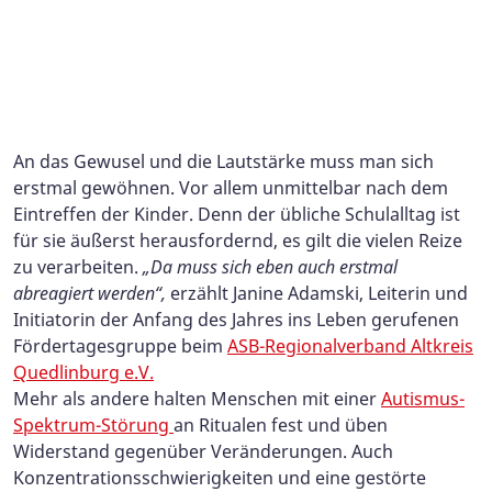
konzentrieren.
Foto: I.Schmaus (ASB-Landesverband Sachsen-Anhalt e.V.)
Foto: I. Schmaus (ASB-Landesverband Sachsen-Anhalt e.V.)
einer Autismus-Spektrum-Störung beim ASB-
Förderung in Kleinstgruppen und Einzelsettings. Sie
Foto: I. Schmaus (ASB-Landesverband Sachsen-Anhalt e.V.)
Regionalverband Altkreis Quedlinburg e.V.
können hier auch erst einmal ganz in Ruhe spielen
Foto: I. Schmaus (ASB-Landesverband Sachsen-Anhalt e.V.)
oder sich in Kuschelecken zurückziehen.
Foto: I. Schmaus (ASB-Landesverband Sachsen-Anhalt e.V.)
An das Gewusel und die Lautstärke muss man sich
erstmal gewöhnen. Vor allem unmittelbar nach dem
Eintreffen der Kinder. Denn der übliche Schulalltag ist
für sie äußerst herausfordernd, es gilt die vielen Reize
zu verarbeiten.
„Da muss sich eben auch erstmal
abreagiert werden“,
erzählt Janine Adamski, Leiterin und
Initiatorin der Anfang des Jahres ins Leben gerufenen
Fördertagesgruppe beim
ASB-Regionalverband Altkreis
Quedlinburg e.V.
Mehr als andere halten Menschen mit einer
Autismus-
Spektrum-Störung
an Ritualen fest und üben
Widerstand gegenüber Veränderungen. Auch
Konzentrationsschwierigkeiten und eine gestörte