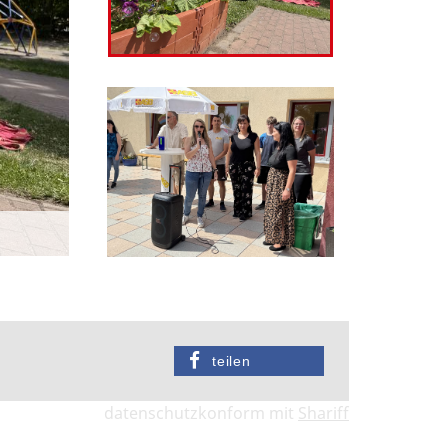
teilen
datenschutzkonform mit
Shariff