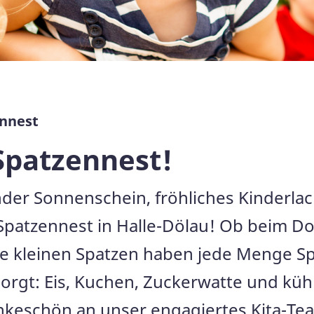
ennest
Spatzennest!
ender Sonnenschein, fröhliches Kinderl
Spatzennest in Halle-Dölau! Ob beim 
e kleinen Spatzen haben jede Menge Sp
orgt: Eis, Kuchen, Zuckerwatte und küh
keschön an unser engagiertes Kita-Team