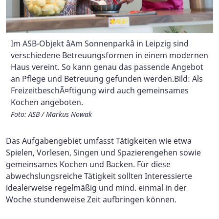
Im ASB-Objekt âAm Sonnenparkâ in Leipzig sind
© Marcus Jacobi | http://marcusjacobi-
Foto: ASB/B Bechtloff
verschiedene Betreuungsformen in einem modernen
photography.com
Haus vereint. So kann genau das passende Angebot
an Pflege und Betreuung gefunden werden.Bild: Als
FreizeitbeschÃ¤ftigung wird auch gemeinsames
Kochen angeboten.
Foto: ASB / Markus Nowak
Das Aufgabengebiet umfasst Tätigkeiten wie etwa
Spielen, Vorlesen, Singen und Spazierengehen sowie
gemeinsames Kochen und Backen. Für diese
abwechslungsreiche Tätigkeit sollten Interessierte
idealerweise regelmäßig und mind. einmal in der
Woche stundenweise Zeit aufbringen können.