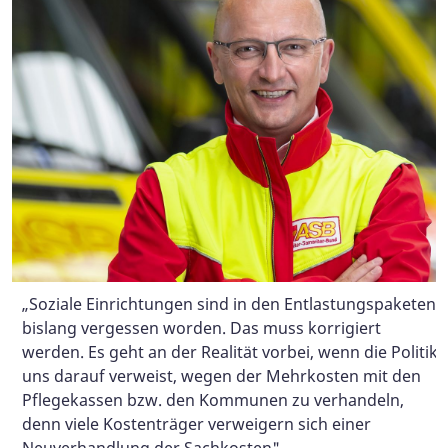
Ein Lösungsansatz muss angesichts der
Die Kinder- und Jugendhilfe ist eine der wichtigsten,
unterschiedlichen Finanzierung unserer
aber auch am stärksten belastenden Tätigkeiten in
Pflegeeinrichtungen sein, dass sowohl kommunal als
„Soziale Einrichtungen sind in den Entlastungspaketen
unserer Gesellschaft. Leider steht diese wichtige Hilfe
auch über Pflegekassen finanzierte Leistungen erfasst
bislang vergessen worden. Das muss korrigiert
kaum im Fokus von Politik und Öffentlichkeit. Wir
werden.
werden. Es geht an der Realität vorbei, wenn die Politik
fordern, dass der von Bundeswirtschaftsminister
Foto: ASB/Hannibal
uns darauf verweist, wegen der Mehrkosten mit den
Robert Habeck eingebrachte Vorschlag, kleine und
Pflegekassen bzw. den Kommunen zu verhandeln,
mittlere Unternehmen unter den Schutz eines Energie-
denn viele Kostenträger verweigern sich einer
Rettungsschirms zu stellen, alle gemeinnützigen
Neuverhandlung der Sachkosten".