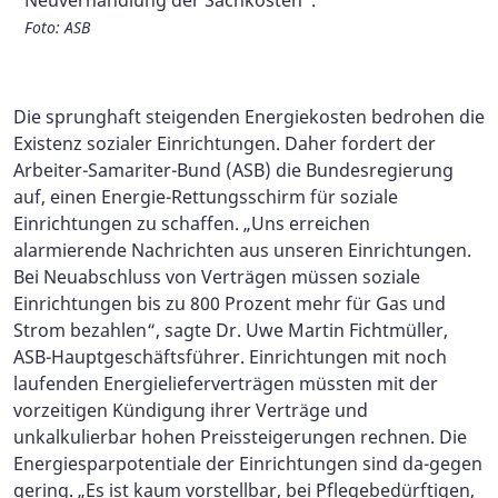
Träger sozialer Dienstleistungen einschließt, eben
Foto: ASB
auch die Kinder- und Jugendhilfe!
Foto: ASB/Hannibal
Die sprunghaft steigenden Energiekosten bedrohen die
Existenz sozialer Einrichtungen. Daher fordert der
Arbeiter-Samariter-Bund (ASB) die Bundesregierung
auf, einen Energie-Rettungsschirm für soziale
Einrichtungen zu schaffen. „Uns erreichen
alarmierende Nachrichten aus unseren Einrichtungen.
Bei Neuabschluss von Verträgen müssen soziale
Einrichtungen bis zu 800 Prozent mehr für Gas und
Strom bezahlen“, sagte Dr. Uwe Martin Fichtmüller,
ASB-Hauptgeschäftsführer. Einrichtungen mit noch
laufenden Energielieferverträgen müssten mit der
vorzeitigen Kündigung ihrer Verträge und
unkalkulierbar hohen Preissteigerungen rechnen. Die
Energiesparpotentiale der Einrichtungen sind da-gegen
gering. „Es ist kaum vorstellbar, bei Pflegebedürftigen,