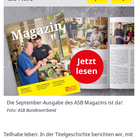
Die September-Ausgabe des ASB Magazins ist da!
Thema auf den Regionalseiten: 5 Jahre Wünschewagen
Projektkoordinatorin Luisa Garthof gibt in einem
in Sachsen-Anhalt.
ausführlichem Interview Einblicke in ihre Arbeit.
Foto: ASB Bundesverband
Foto: Wünschewagen Sachsen-Anhalt
Foto: ASB Magdeburg
Teilhabe leben: In der Titelgeschichte berichten wir, mit