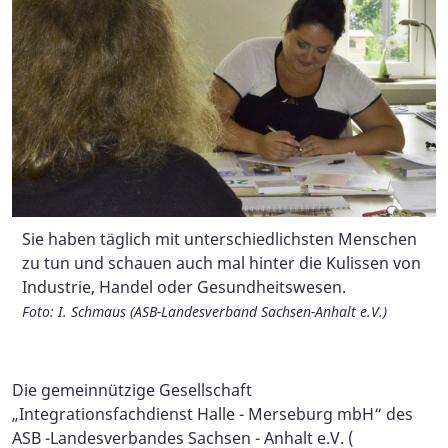
Sie haben täglich mit unterschiedlichsten Menschen
Wir klären gemeinsam, wo trotz gesundheitlicher
zu tun und schauen auch mal hinter die Kulissen von
Beeinträchtigung Kenntnisse, Fähigkeiten und Stärken
Industrie, Handel oder Gesundheitswesen.
liegen und welche beruflichen Möglichkeiten für die
Betroffenen bestehen.
Foto: I. Schmaus (ASB-Landesverband Sachsen-Anhalt e.V.)
Foto: ASB Bremen
Die gemeinnützige Gesellschaft
„Integrationsfachdienst Halle - Merseburg mbH“ des
ASB -Landesverbandes Sachsen - Anhalt e.V. (