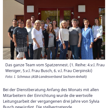
Das ganze Team vom Spatzennest. (1. Reihe: 4.v.l. Frau
Das ist unsere "Neue": Herzlich Willkommen Anne
Weniger, 5.v.l. Frau Busch, 6. v.l. Frau Cierpinski)
Cierpinski!
Foto: I. Schmaus (ASB-Landesverband Sachsen-Anhalt)
Foto: I. Schmaus (ASB-Landesverband Sachsen-Anhalt)
Bei der Dienstberatung Anfang des Monats mit allen
Mitarbeitern der Einrichtung wurde die wertvolle
Leitungsarbeit der vergangenen drei Jahre von Sylvia
Busch gewürdigt. Die stellvertretende