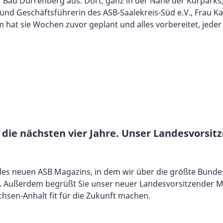
e" Bad Dürrenberg aus. Dort, ganz in der Nähe der Kurparks
n und Geschäftsführerin des ASB-Saalekreis-Süd e.V., Frau
at sie Wochen zuvor geplant und alles vorbereitet, jeder h
 die nächsten vier Jahre. Unser Landesvorsit
tel des neuen ASB Magazins, in dem wir über die größte Bun
 Außerdem begrüßt Sie unser neuer Landesvorsitzender Mat
hsen-Anhalt fit für die Zukunft machen.